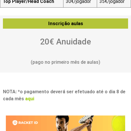
Top Player/Head Coach
30€/jogador
35€/jogador
Inscrição aulas
20€ Anuidade
(pago no primeiro mês de aulas)
NOTA: *o pagamento deverá ser efetuado até o dia 8 de
cada mês
aqui