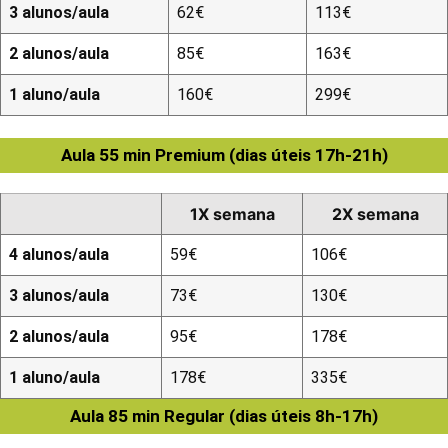
3 alunos/aula
62€
113€
2 alunos/aula
85€
163€
1 aluno/aula
160€
299€
Aula 55 min Premium (dias úteis 17h-21h)
1X semana
2X semana
4 alunos/aula
59€
106€
3 alunos/aula
73€
130€
2 alunos/aula
95€
178€
1 aluno/aula
178€
335€
Aula 85 min Regular (dias úteis 8h-17h)