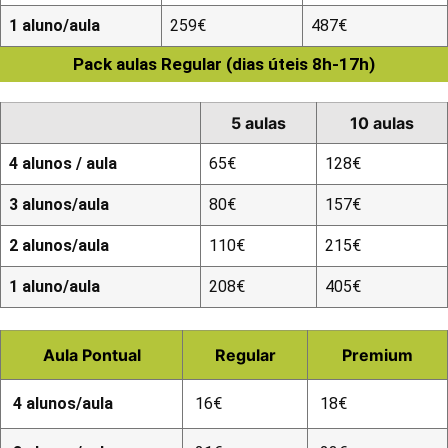
1 aluno/aula
259€
487€
Pack aulas Regular (dias úteis 8h-17h)
5 aulas
10 aulas
4 alunos / aula
65€
128€
3 alunos/aula
80€
157€
2 alunos/aula
110€
215€
1 aluno/aula
208€
405€
Aula Pontual
Regular
Premium
4 alunos/aula
16€
18€