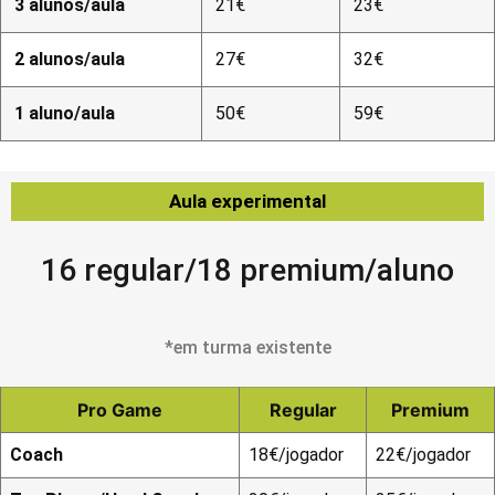
3 alunos/aula
21€
23€
2 alunos/aula
27€
32€
1 aluno/aula
50€
59€
Aula experimental
16 regular/18 premium/aluno
*em turma existente
Pro Game
Regular
Premium
Coach
18€/jogador
22€/jogador