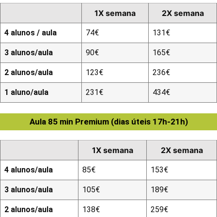
1X semana
2X semana
4 alunos / aula
74€
131€
3 alunos/aula
90€
165€
2 alunos/aula
123€
236€
1 aluno/aula
231€
434€
Aula 85 min Premium (dias úteis 17h-21h)
1X semana
2X semana
4 alunos/aula
85€
153€
3 alunos/aula
105€
189€
2 alunos/aula
138€
259€